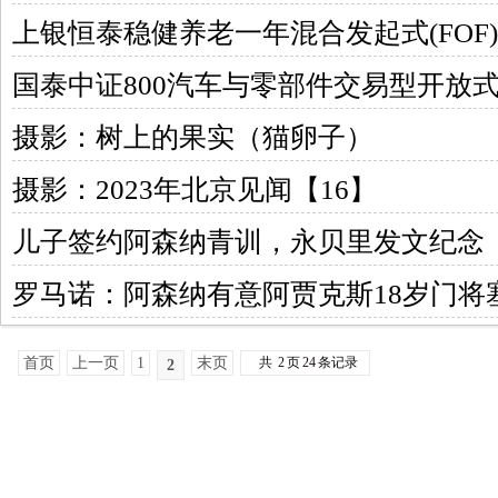
点
上银恒泰稳健养老一年混合发起式(FOF
年混合发起式(FOF)Y: 上银恒泰稳健
国泰中证800汽车与零部件交易型开放
发起式基金中基金(FOF)托管协议
式联接基金基金合同
摄影：树上的果实（猫卵子）
摄影：2023年北京见闻【16】
儿子签约阿森纳青训，永贝里发文纪念
罗马诺：阿森纳有意阿贾克斯18岁门将
首页
上一页
1
末页
共
2
页
24
条记录
2